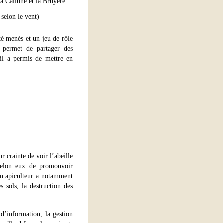
la Callune et la Bruyère
 selon le vent)
été menés et un jeu de rôle
, permet de partager des
, il a permis de mettre en
r crainte de voir l’abeille
 selon eux de promouvoir
 Un apiculteur a notamment
s sols, la destruction des
 d’information, la gestion