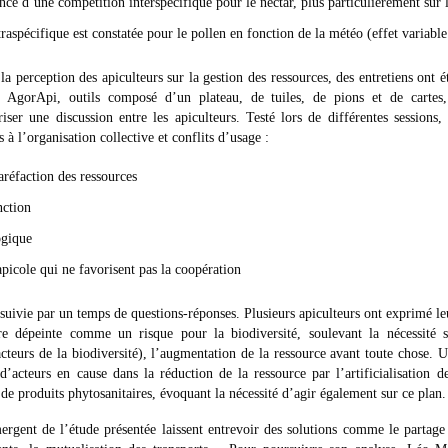
nce d’une compétition interspécifique pour le nectar, plus particulièrement sur 
aspécifique est constatée pour le pollen en fonction de la météo (effet variable
la perception des apiculteurs sur la gestion des ressources, des entretiens ont 
. AgorApi, outils composé d’un plateau, de tuiles, de pions et de cartes
iser une discussion entre les apiculteurs. Testé lors de différentes sessions
 à l’organisation collective et conflits d’usage :
raréfaction des ressources
nction
ogique
apicole qui ne favorisent pas la coopération
suivie par un temps de questions-réponses. Plusieurs apiculteurs ont exprimé leu
ure dépeinte comme un risque pour la biodiversité, soulevant la nécessité
acteurs de la biodiversité), l’augmentation de la ressource avant toute chose.
 d’acteurs en cause dans la réduction de la ressource par l’artificialisation de
 de produits phytosanitaires, évoquant la nécessité d’agir également sur ce plan.
ergent de l’étude présentée laissent entrevoir des solutions comme le partage