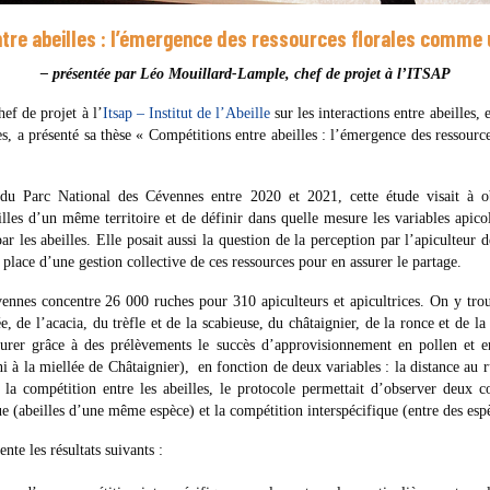
ntre abeilles : l’émergence des ressources florales comme
– présentée par Léo Mouillard-Lample, chef de projet à l’ITSAP
ef de projet à l’
Itsap – Institut de l’Abeille
sur les interactions entre abeilles, 
les, a présenté sa thèse « Compétitions entre abeilles : l’émergence des ressour
 du Parc National des Cévennes entre 2020 et 2021, cette étude visait à ob
illes d’un même territoire et de définir dans quelle mesure les variables apicol
ar les abeilles. Elle posait aussi la question de la perception par l’apiculteu
place d’une gestion collective de ces ressources pour en assurer le partage.
ennes concentre 26 000 ruches pour 310 apiculteurs et apicultrices. On y trou
, de l’acacia, du trèfle et de la scabieuse, du châtaignier, de la ronce et de l
surer grâce à des prélèvements le succès d’approvisionnement en pollen et en
ni à la miellée de Châtaignier), en fonction de deux variables : la distance au r
 la compétition entre les abeilles, le protocole permettait d’observer deux co
e (abeilles d’une même espèce) et la compétition interspécifique (entre des espè
ente les résultats suivants :