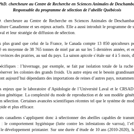
PhD. chercheure au Centre de Recherche en Sciences Animales de Deschamba
Responsable du programme de sélection de l’abeille Québécois
. chercheure au Centre de Recherche en Sciences Animales de Deschamb
lture Canadienne et ses enjeux actuels. Elle a aussi introduit le programme de 
 et leur stratégie de diffusion de sélection.
is plus grand que celui de la France, le Canada compte 13 850 apiculteurs 
té en moyenne de 38 765 tonnes de miel par an sur les 5 dernières années, et 
rovinces des prairies, au sud du pays. La saison apicole s’étale sur 4 à 5 mois, 
écifiques : l’hivernage, par exemple, se fait par isolation totale de la ruch
server les colonies des grands froids. Un autre enjeu est le besoin grandissan
s sont aujourd’hui dépendants des importations de reines d’autres pays, notammen
s enjeux que le laboratoire d’Apidologie de l’Université Laval et le CRSAD
ction génétique. La complexité du mode de reproduction et de son modèle géné
en sélection. Certaines avancées scientifiques récentes tel que le système de m
ide et plus efficace.
uts canadiens s’appliquent donc à sélectionner des abeilles capables de transme
: le comportement hygiénique (lutte contre les infestations de varroa), l’ef
le développement printanier. Sur une durée d’étude de 10 ans (2010-2020), 