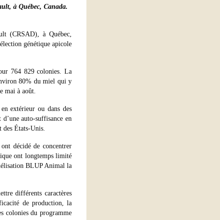
ult, à Québec, Canada.
ault (CRSAD), à Québec,
sélection génétique apicole
pour 764 829 colonies. La
environ 80% du miel qui y
de mai à août.
e en extérieur ou dans des
t d’une auto-suffisance en
t des États-Unis.
 ont décidé de concentrer
tique ont longtemps limité
odélisation BLUP Animal la
ttre différents caractères
ficacité de production, la
les colonies du programme