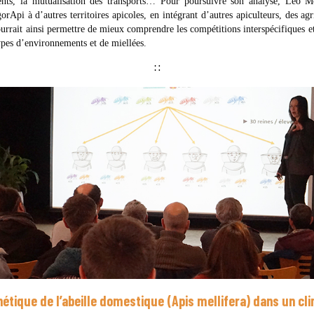
ents, la mutualisation des transports… Pour poursuivre son analyse, Léo M
rApi à d’autres territoires apicoles, en intégrant d’autres apiculteurs, des agri
urrait ainsi permettre de mieux comprendre les compétitions interspécifiques et 
types d’environnements et de miellées.
∷
nétique de l’abeille domestique (Apis mellifera) dans un cl