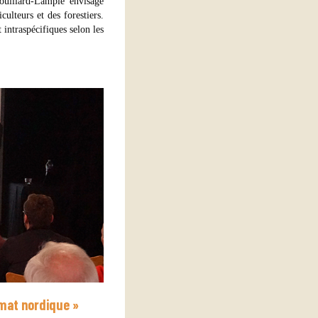
ouillard-Lample envisage
culteurs et des forestiers.
intraspécifiques selon les
imat nordique »