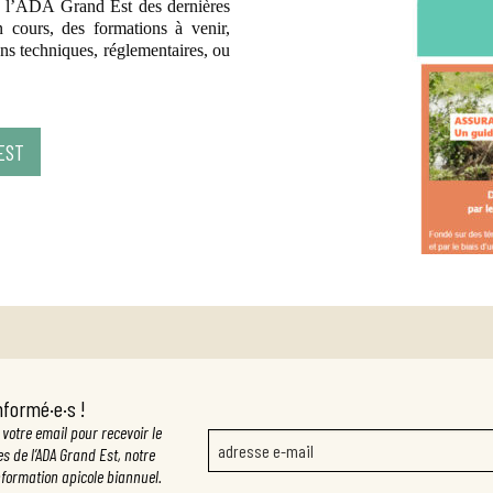
e l’ADA Grand Est des dernières
n cours, des formations à venir,
s techniques, réglementaires, ou
EST
nformé·e·s !
votre email pour recevoir le
es de l’ADA Grand Est, notre
information apicole biannuel.